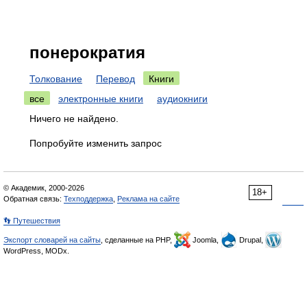
понерократия
Толкование
Перевод
Книги
все
электронные книги
аудиокниги
Ничего не найдено.
Попробуйте изменить запрос
© Академик, 2000-2026
18+
Обратная связь:
Техподдержка
,
Реклама на сайте
👣 Путешествия
Экспорт словарей на сайты
, сделанные на PHP,
Joomla,
Drupal,
WordPress, MODx.